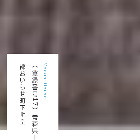
堂
（
登
録
番
号
1
7
）
青
森
県
上
北
郡
お
い
ら
せ
町
下
明
Vacant House