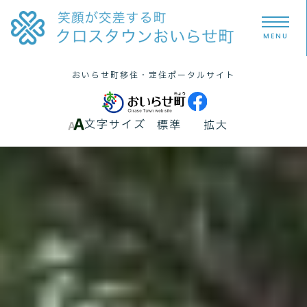
MENU
おいらせ町
移住・定住
ポータルサイト
文字サイズ
標準
拡大