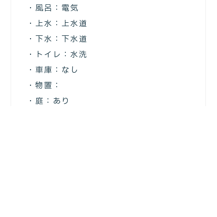
・風呂：電気
・上水：上水道
・下水：下水道
・トイレ：水洗
・車庫：なし
・物置：
・庭：あり
主要施設等までの距離
・駅：3.0km／下田駅
・バス停：0.03km（町民バス市街地循
環線：百石中央）