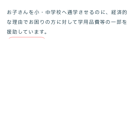
お子さんを小・中学校へ通学させるのに、経済的
な理由でお困りの方に対して学用品費等の一部を
援助しています。
詳細を見る
おいらせ町子育てガイドブック
妊娠期から子育て期に関する情報を分かりやすく
提供するために令和5年3月に「おいらせ町子育て
ガイドブック」を作成しました。
詳細を見る