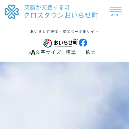
MENU
おいらせ町
移住・定住
ポータルサイト
文字サイズ
標準
拡大