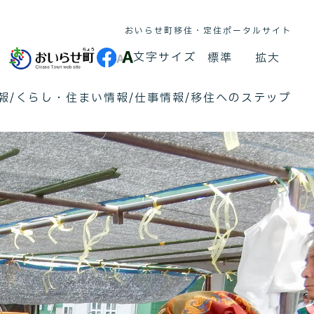
おいらせ町
移住・定住
ポータルサイト
文字サイズ
標準
拡大
報
くらし・住まい情報
仕事情報
移住へのステップ